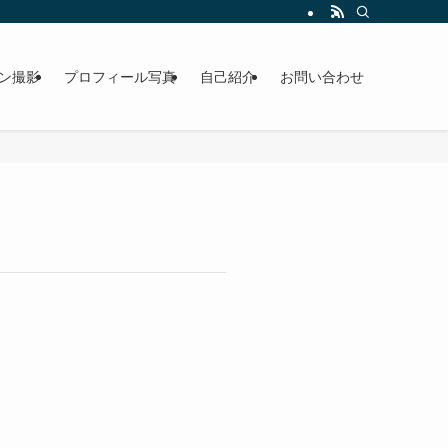
もしております。吹田市・豊中市・茨木市・池田市・箕面市 | 【大阪箕面市】
ン撮影
プロフィール写真
自己紹介
お問い合わせ